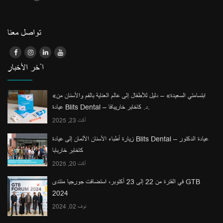
تواصل معنا
آخر الأخبار
«ابتسامتي السعيدة» – دليل للأطفال إلى عالم العناية بالفم والأسنان من
عيادة Blits Dental – د. كاخابر خاريبافا.
أكت 23, 2025
زيارة أطباء الأسنان الألمان إلى عيادة Blits Dental – عيادة الدكتور
كاخابر خاربابا
أكت 20, 2025
في الفترة من 22 إلى 23 أكتوبر، استضافت جورجيا منتدى GTB
2024
نوف 02, 2024