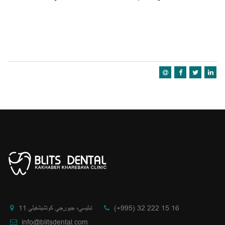
(+995) 32 222 15 16
تبليسي، جيورجي كوتشيشفيلي 11
info@blitsdental.com