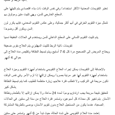
ذاتية الربط أو لسانية.
تعتبر التقويمات المعدنية الأكثر استخدامًا وفي نفس الوقت ذات بناء اقتصادي يتم تثبيتها على
السطح الخارجي للسن، وهي تثبيت متين وموثوق به.
تتمثل ميزة التقويم الخزفي في أنه أكثر جمالية، وعلى عكس التقويم المعدني، فإنه يكرر لون
السن ويكون أقل وضوحًا.
يتم تثبيت التقويم اللساني على السطح الداخلي للسن ويستخدم في الحالات الخفيفة نسبيا.
تقويمات ذاتية الربط لتثبيت الدهليزي يتم العلاج بقوى ضعيفة
ويحتاج المريض إلى التصحيح مرة كل 6-7 أسابيع ويتم تبسيط النظافة وتقليص مدة العلاج إلى
حوالي 4 أشهر
بالإضافة إلى التقويمات يمكن إجراء العلاج التقويمي باستخدام أجهزة التقويم وميزة العلاج
باستخدام أجهزة التقويم أنها غير مرئية بصريًا ويمكن إزالتها إذا لزم الأمر وفي نفس الوقت
تكون مريحة في التركيب ولا تتطلب فترة علاجه زيارة منتظمة للطبيب كما يتم تبسيط النظافة
بشكل كبير.
لتحقيق نتيجة سريعة يجب ارتداؤه يوميًا لمدة 24 ساعة، ولا يمكن إزالته إلا بالطعام ونظافة
الأسنان. يتم تغيير كل محاذاة كل أسبوعين، وتستمر فترة العلاج من سنة إلى سنتين. في الحالات
الصعبة، عندما يكون من المستحيل العلاج بدون تقويم الأسنان، يوصى بالطريقة المشتركة.
تعتمد مدة العلاج التقويمي على شدة الحالة، حيث تبدأ من 6 أشهر وتستمر حتى سنتين.