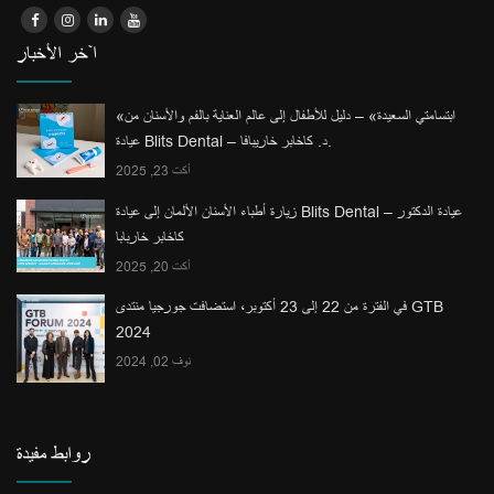
آخر الأخبار
«ابتسامتي السعيدة» – دليل للأطفال إلى عالم العناية بالفم والأسنان من
عيادة Blits Dental – د. كاخابر خاريبافا.
أكت 23, 2025
زيارة أطباء الأسنان الألمان إلى عيادة Blits Dental – عيادة الدكتور
كاخابر خاربابا
أكت 20, 2025
في الفترة من 22 إلى 23 أكتوبر، استضافت جورجيا منتدى GTB
2024
نوف 02, 2024
روابط مفيدة