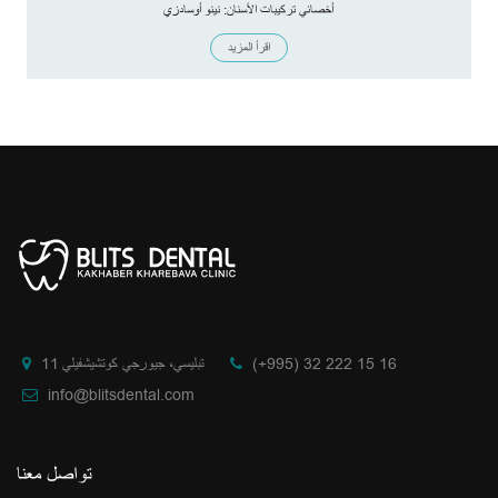
أخصائي تركيبات الأسنان: نينو أوسادزي
اقرأ المزيد
(+995) 32 222 15 16
تبليسي، جيورجي كوتشيشفيلي 11
info@blitsdental.com
تواصل معنا