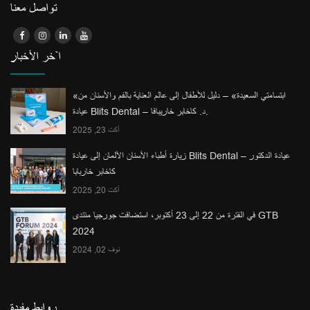
تواصل معنا
آخر الأخبار
«ابتسامتي السعيدة» – دليل للأطفال إلى عالم العناية بالفم والأسنان من
عيادة Blits Dental – د. كاخابر خاريبافا.
أكت 23, 2025
زيارة أطباء الأسنان الألمان إلى عيادة Blits Dental – عيادة الدكتور
كاخابر خاربابا
أكت 20, 2025
في الفترة من 22 إلى 23 أكتوبر، استضافت جورجيا منتدى GTB
2024
نوف 02, 2024
روابط مفيدة