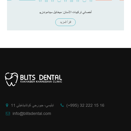
أخصائي تركيبات الأسنان: ميخائيل سيداموندزه
اقرأ المزيد
(+995) 32 222 15 16
تبليسي، جيورجي كوتشيشفيلي 11
info@blitsdental.com