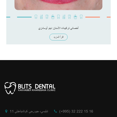
أخصائي تركيبات الأسنان: نينو أوسادزي
اقرأ المزيد
(+995) 32 222 15 16
تبليسي، جيورجي كوتشيشفيلي 11