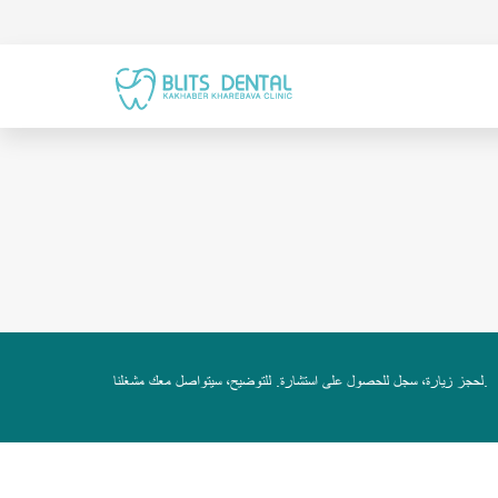
لحجز زيارة، سجل للحصول على استشارة. للتوضيح، سيتواصل معك مشغلنا.