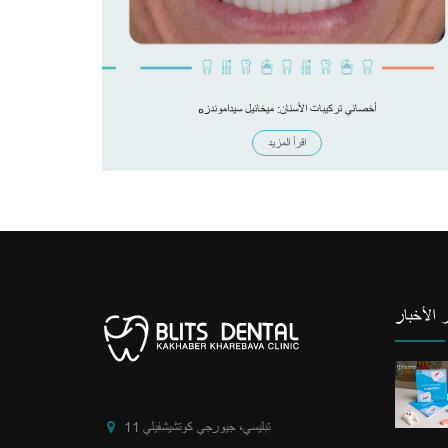
أخصائي تركيبات الأسنان: ميخائيل سيداموندزه
اقرأ المزيد
 الأخبار
تبليسي، جيورجي كوتشيشفيلي 11