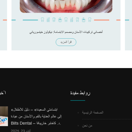
أخصائي تركيبات الأسنان ومصمم الابتسامة: نيكولوز خيتسورياني
اقرأ المزيد
روابط مفيدة
آخر
«ابتسامتي السعيدة» – دليل للأطفال
الصفحة الرئيسية
إلى عالم العناية بالفم والأسنان من عيادة
Blits Dental – د. كاخابر خاريبافا.
من نحن
أكت 23, 2025