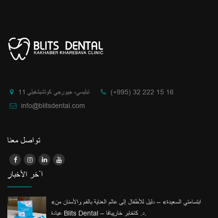
(+995) 32 222 15 16
تبليسي، جيورجي كوتشيشفيلي 11
info@blitsdental.com
تواصل معنا
آخر الأخبار
«ابتسامتي السعيدة» – دليل للأطفال إلى عالم العناية بالفم والأسنان من
عيادة Blits Dental – د. كاخابر خاريبافا.