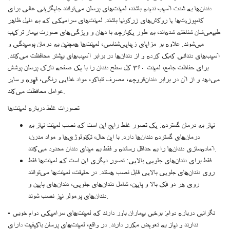
دندان‌ها به شدت آسیب ندیده باشند، لمینت‌های پرسلن می‌توانند جایگزینی عالی برای
کامپوزیت‌ها یا روکش‌های زرکونیا باشند. لمینت‌های سرامیکی که به دلیل ظاهر
طبیعی‌شان شناخته شده‌اند، به طور یکپارچه با دهان و ویژگی‌های صورت بیمار ترکیب
می‌شوند. علاوه بر مزایای زیبایی‌شناسی، لمینت‌ها همچنین به درمان پوسیدگی و
آسیب‌های دندانی کمک کرده و از دندان‌ها در برابر آسیب‌های بیشتر محافظت می‌کنند.
برای حفاظت جامع، لمینت ۳۶۰ کل سطح دندان را با یک صفحه نازک پرسلن پوشش
می‌دهد و از آن در برابر دندان‌قروچه، مصرف تنباکو، مواد غذایی رنگی، قهوه و سایر
عوامل محافظت می‌کند.
تصورات غلط درباره لمینت‌ها
نیاز به درمان گسترده: یک تصور غلط رایج این است که نصب لمینت نیاز به
درمان‌های گسترده دندان‌ها دارد. با این حال، تکنولوژی‌ها و مواد مدرن،
آماده‌سازی دندان‌ها را به حداقل رسانده و فقط به مینای دندان محدود می‌کنند.
فقط برای دندان‌های جلویی بالایی: تصور دیگری این است که لمینت‌ها فقط
روی دندان‌های جلویی بالایی قابل نصب هستند. در حقیقت، لمینت‌ها می‌توانند
روی هر دو فک بالا و پایین، شامل دندان‌های جلویی، دندان‌های پایین و
دندان‌های پرمولر نیز نصب شوند.
نگرانی درباره دوام: برخی بیماران باور دارند که لمینت‌های سرامیکی دوام خوبی
•
ندارند و نیاز به تعویض مکرر دارند. در واقع، لمینت‌های پرسلن باکیفیت دارای