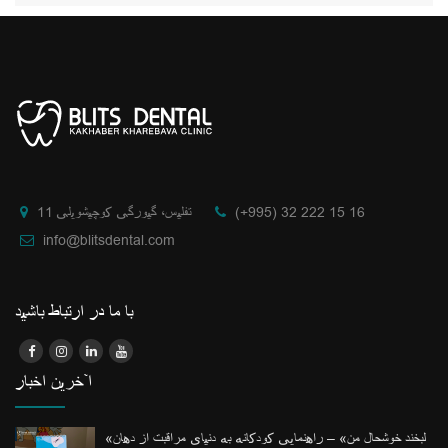
(+995) 32 222 15 16
تفلیس، گیورگی کوچیشویلی 11
info@blitsdental.com
با ما در ارتباط باشید
آخرین اخبار
«لبخند خوشحال من» – راهنمایی کودکانه به دنیای مراقبت از دهان