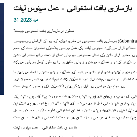
بازسازی بافت استخوانی - عمل سینوس لیفت
31 مه 2023
منظور از بازسازی بافت استخوانی چیست؟
بازسازی بافت استخوانی در حفره دهان، که به آن افزایش زیرسینوسی (Subantral Augmentation) نیز گفته می‌شود، امروزه یکی از روش‌های رایج
د استفاده قرار می‌گیرد. سینوس لیفت یک عمل جراحی پلاستیک استخوان است که حجم
ندان به معنای قرار دادن یک دندان مصنوعی به جای دندان از دست رفته است. این دندان
ت رفته یا کشیده شده قرار داده می‌شود که عملکرد ریشه دندان را انجام می‌دهد. با
 اضافی در ناحیه ایمپلنت نیاز دارد تا امکان کاشت ایمپلنت فراهم شود. معمولاً نیاز
به انجام این جراحی به دلیل ویژگی‌های آناتومیک فک و صورت بیمار است.
انی که به بیماری‌های لثه (پریودنتیت) مبتلا هستند، ضرورت پیدا کند. پریودنتیت یک
ت. این بیماری تنها زمانی قابل توجه می‌شود که التهاب لثه شروع شود. هرچه شکل این
ه دلیل تحلیل رفتن لثه‌ها، ریشه دندان و فضای استخوانی اطراف آن در معرض عوامل
بازسازی بافت استخوانی - عمل سینوس لیفت