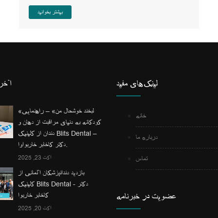
بیشتر بخوانید
لینک‌های مفید
آخری
«لبخند خوشحال من» – راهنمایی
خانه
کودکانه به دنیای مراقبت از دهان و
دندان از کلینیک Blits Dental –
درباره ما
دکتر کاخابر خاربواوا.
اکت 23, 2025
تماس
بازدید دندانپزشکان آلمانی از
کلینیک Blits Dental - دکتر
عضویت در خبرنامه
کاخابر خاربوا
اکت 20, 2025