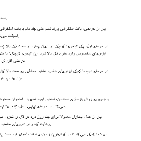
استفاده از استخوان از سایر قسمت‌های فک بیمار ( یعنی پیوند استخوان خود بیمار).
پس از جراحی، بافت استخوانی پیوند شده طی چند ماه با بافت استخوانی
ایمپلنت می‌تواند در همان روز کاشته شود. این عمل جراحی تحت بی‌حسی موضعی انجام می‌شود.
در مرحله اول، یک “پنجره” کوچک در دهان بیمار، در سمت فک بالا (معمول
ابزارهای مخصوص وارد حفره فک بالا شود. این “پنجره کوچک” با مته ی
در طی افزایش زیرسینوسی است، زیرا حفظ سلامت غشای مخاطی سینوس ماگزیلاری بسیار مهم است.
در مرحله دوم، با کمک ابزارهای خاص، غشای مخاطی به سمت بالا کشید
ابزارها، دید خوب و البته حرفه‌ای بودن پزشک نقش تعیین‌کننده‌ای در موفقیت عمل سینوس لیفت دارند.
با توجه به روش بازسازی استخوان، فضای ایجاد شده با استخوان مصنوعی 
می‌کند. در مرحله نهایی عمل، “پنجره” ایجاد شده با غشاء محافظ بسته می‌شود. پس از آن، محل عمل کاملاً بسته و بخیه می‌شود.
پس از عمل، بیماران معمولاً برای چند روز درد در فک را تجربه می‌
رعایت کند و از داروهای مناسب و آنتی‌بیوتیک‌ها استفاده نماید. فرایند بازتوانی تحت نظر پزشک چند روز طول می‌کشد.