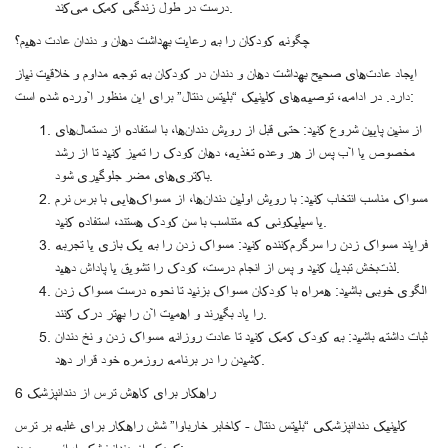
درست در طول زندگی کمک می‌کند.
چگونه کودکان را به رعایت بهداشت دهان و دندان عادت دهیم؟
ایجاد عادت‌های صحیح بهداشت دهان و دندان در کودکان به توجه مداوم و خلاقیت نیاز
دارد. در ادامه، توصیه‌های کلینیک “بلیتس دنتال” برای این منظور آورده شده است:
از سنین پایین شروع کنید: حتی قبل از رویش دندان‌ها، با استفاده از دستمال‌های
مخصوص یا آب پس از هر وعده تغذیه، دهان کودک را تمیز کنید تا از رشد
باکتری‌های مضر جلوگیری شود.
مسواک مناسب انتخاب کنید: با رویش اولین دندان‌ها، از مسواک‌هایی با برس نرم
یا سیلیکونی که متناسب با سن کودک هستند، استفاده کنید.
فرایند مسواک زدن را سرگرم‌کننده کنید: مسواک زدن را به یک بازی یا تجربه
لذت‌بخش تبدیل کنید و پس از انجام درست، کودک را تشویق یا پاداش دهید.
الگوی خوبی باشید: همراه با کودکان مسواک بزنید تا نحوه درست مسواک زدن
را یاد بگیرند و اهمیت آن را بهتر درک کنند.
ثبات داشته باشید: به کودک کمک کنید تا عادت روزانه مسواک زدن و نخ دندان
کشیدن را در برنامه روزمره خود قرار دهد.
6 راهکار برای کاهش ترس از دندانپزشک
کلینیک دندانپزشکی “بلیتس دنتال - کاخابر خارباوا” شش راهکار برای غلبه بر ترس