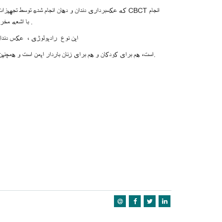
که عکسبرداری دندان و دهان انجام شده توسط تجهیزات اشعه 
میشود. رادیو گرافی CBCT با اشعه مخروطی خود میتواند تصویرهای بسیار عمیقی را ثبت کند .
این نوع رادیولوژی ، عکس دندان
این نوع رادیوگرافی دارای گواهینامه ISO است، هم برای کودکان و هم برای زنان باردار ایمن است و همچنین برای افراد دارای معلولیت سازگار است.