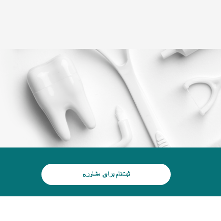
(+995) 32 222 15 16
وبلاگ
گالری لبخند
پزشکان
تور سه بعدی
خدمات
د
ثبت‌نام برای مشاوره