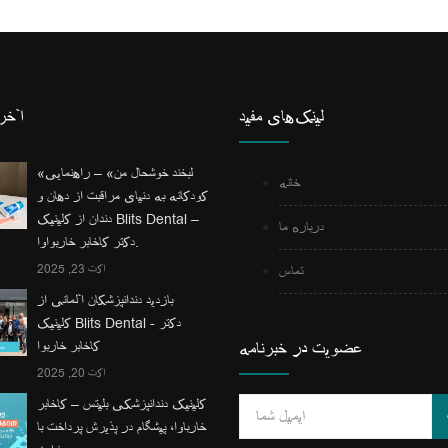
لینک‌های مفید
آخری
«لبخند خوشحال من» – راهنمایی
خانه
کودکانه به دنیای مراقبت از دهان و
دندان از کلینیک Blits Dental –
درباره ما
دکتر کاخابر خاربواوا.
اکت 23, 2025
تماس
بازدید دندانپزشکان آلمانی از
کلینیک Blits Dental - دکتر
عضویت در خبرنامه
کاخابر خاربوا
اکت 20, 2025
کلینیک دندانپزشکی بلیتس – کاخابر
خارباوا، پیشگام در پذیرش پرداخت با