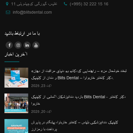
(+995) 32 222 15 16
تفلیس، گیورگی کوچیشویلی 11
info@blitsdental.com
با ما در ارتباط باشید
آخرین اخبار
«لبخند خوشحال من» – راهنمایی کودکانه به دنیای مراقبت از دهان
و دندان از کلینیک Blits Dental – دکتر کاخابر خاربواوا.
اکت 23, 2025
بازدید دندانپزشکان آلمانی از کلینیک Blits Dental - دکتر کاخابر
خاربوا
اکت 20, 2025
کلینیک دندانپزشکی بلیتس – کاخابر خارباوا، پیشگام در پذیرش
پرداخت با رمزارز