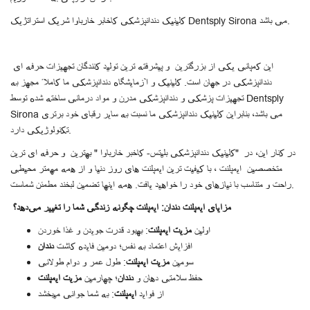
کلینیک دندانپزشکی کاخابر خارباوا شریک استراتژیک Dentsply Sirona می باشد.
این کمپانی یکی از بزرگترین و پیشرفته ترین تولید کنندگان تجهیزات حرفه ای
دندانپزشکی در جهان است. کلینیک و آزمایشگاه دندانپزشکی ما کاملاً مجهز به
تجهیزات پزشکی و دندانپزشکی مدرن و مواد درمانی ساخته شده توسط Dentsply
Sirona می باشد، بنابراین کلینیک دندانپزشکی ما نسبت به سایر رقبای خود برتری
تکنولوژیکی دارد.
در کنار این، در "کلینیک دندانپزشکی بلیتس- کاخبر خارباوا " بهترین و حرفه ای ترین
متخصصین ایمپلنت ، با کیفیت ترین ایمپلنت های روز دنیا و از همه مهمتر محیطی
راحت و متناسب با نیازهای خود را خواهید یافت. همه اینها تضمین لبخند مطمئن شماست.
مزایای ایمپلنت دندان: ایمپلنت چگونه زندگی شما را تغییر می‌دهد؟
اولین
مزیت ایمپلنت
: بهبود قدرت جویدن و غذا خوردن
افزایش اعتماد به نفس؛ دومین فایده کاشت
دندان
سومین
مزیت ایمپلنت
: طول عمر و دوام طولانی
حفظ سلامتی دهان و
دندان
؛ چهارمین
مزیت ایمپلنت
از فواید
ایمپلنت
: به شما جوانی میبخشد