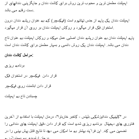
ایمپلنت مطمئن ترین و محبوب ترین روش برای کاشت دندان و جایگزینی دندانهای از
دست رفته می باشد.
ایمپلنت دندان یک پایه از جنس تیتانیوم است (فیکسچر) که به عنوان ریشه دندان درون
استخوان فک قرار میگیرد و روکش ایمپلنت دندان بر روی آن قرار میگیرد.
پایه ایمپلنت دندان به عنوان ریشه دندان اصلی عمل میکند و روکش ایمپلنت به عنوان تاج
دندان می باشد. ایمپلنت دندان یک روش دائمی و بسیار مطمئن برای کاشت دندان است
مراحل کاشت دندان:
برنامه ریزی
قرار دادن فیکسچر در استخوان فک
قرار دادن اباتمنت روی فیکسچر
چسباندن تاج به ایمپلنت
در "کلینیک دندانپزشکی بلیتس - کاخبر خارباوا"، درمان ایمپلنت با استفاده از آخرین
فناوری های دیجیتال برنامه ریزی شده است که قرار دادن دقیق ایمپلنت های دندانی را
تضمین می کند. این فرآیند بیشتر به ما امکان می دهد تا نتایج قابل پیش بینی را در
درمان ارتوپدی به دست آوریم.