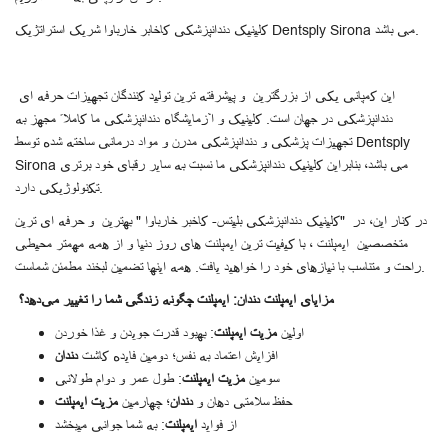
کلینیک دندانپزشکی کاخابر خارباوا شریک استراتژیک Dentsply Sirona می باشد.
این کمپانی یکی از بزرگترین و پیشرفته ترین تولید کنندگان تجهیزات حرفه ای
دندانپزشکی در جهان است. کلینیک و آزمایشگاه دندانپزشکی ما کاملاً مجهز به
تجهیزات پزشکی و دندانپزشکی مدرن و مواد درمانی ساخته شده توسط Dentsply
Sirona می باشد، بنابراین کلینیک دندانپزشکی ما نسبت به سایر رقبای خود برتری
تکنولوژیکی دارد.
در کنار این، در "کلینیک دندانپزشکی بلیتس- کاخبر خارباوا " بهترین و حرفه ای ترین
متخصصین ایمپلنت ، با کیفیت ترین ایمپلنت های روز دنیا و از همه مهمتر محیطی
راحت و متناسب با نیازهای خود را خواهید یافت. همه اینها تضمین لبخند مطمئن شماست.
مزایای ایمپلنت دندان: ایمپلنت چگونه زندگی شما را تغییر می‌دهد؟
اولین
مزیت ایمپلنت
: بهبود قدرت جویدن و غذا خوردن
افزایش اعتماد به نفس؛ دومین فایده کاشت
دندان
سومین
مزیت ایمپلنت
: طول عمر و دوام طولانی
حفظ سلامتی دهان و
دندان
؛ چهارمین
مزیت ایمپلنت
از فواید
ایمپلنت
: به شما جوانی میبخشد