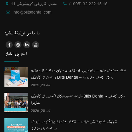
(+995) 32 222 15 16
تفلیس، گیورگی کوچیشویلی 11
info@blitsdental.com
با ما در ارتباط باشید
آخرین اخبار
«لبخند خوشحال من» – راهنمایی کودکانه به دنیای مراقبت از دهان
و دندان از کلینیک Blits Dental – دکتر کاخابر خاربواوا.
اکت 23, 2025
بازدید دندانپزشکان آلمانی از کلینیک Blits Dental - دکتر کاخابر
خاربوا
اکت 20, 2025
کلینیک دندانپزشکی بلیتس – کاخابر خارباوا، پیشگام در پذیرش
پرداخت با رمزارز