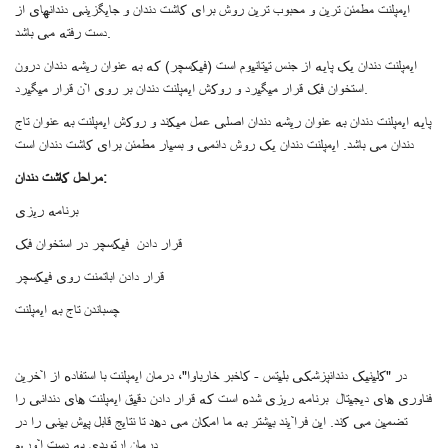
ایمپلنت مطمئن ترین و محبوب ترین روش برای کاشت دندان و جایگزینی دندانهای از
دست رفته می باشد.
ایمپلنت دندان یک پایه از جنس تیتانیوم است (فیکسچر) که به عنوان ریشه دندان درون
استخوان فک قرار میگیرد و روکش ایمپلنت دندان بر روی آن قرار میگیرد.
پایه ایمپلنت دندان به عنوان ریشه دندان اصلی عمل میکند و روکش ایمپلنت به عنوان تاج
دندان می باشد. ایمپلنت دندان یک روش دائمی و بسیار مطمئن برای کاشت دندان است
مراحل کاشت دندان:
برنامه ریزی
قرار دادن فیکسچر در استخوان فک
قرار دادن اباتمنت روی فیکسچر
چسباندن تاج به ایمپلنت
در "کلینیک دندانپزشکی بلیتس - کاخبر خارباوا"، درمان ایمپلنت با استفاده از آخرین
فناوری های دیجیتال برنامه ریزی شده است که قرار دادن دقیق ایمپلنت های دندانی را
تضمین می کند. این فرآیند بیشتر به ما امکان می دهد تا نتایج قابل پیش بینی را در
درمان ارتوپدی به دست آوریم.