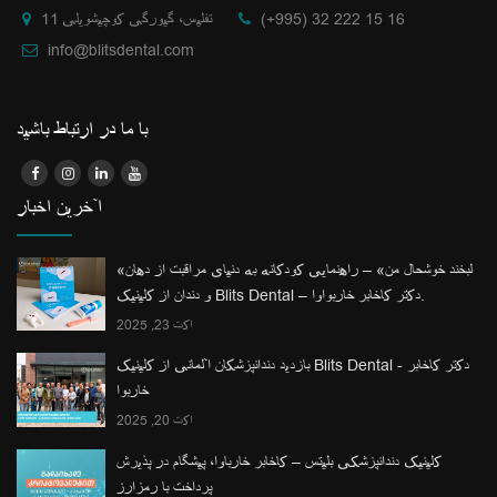
(+995) 32 222 15 16
تفلیس، گیورگی کوچیشویلی 11
info@blitsdental.com
با ما در ارتباط باشید
آخرین اخبار
«لبخند خوشحال من» – راهنمایی کودکانه به دنیای مراقبت از دهان
و دندان از کلینیک Blits Dental – دکتر کاخابر خاربواوا.
اکت 23, 2025
بازدید دندانپزشکان آلمانی از کلینیک Blits Dental - دکتر کاخابر
خاربوا
اکت 20, 2025
کلینیک دندانپزشکی بلیتس – کاخابر خارباوا، پیشگام در پذیرش
پرداخت با رمزارز