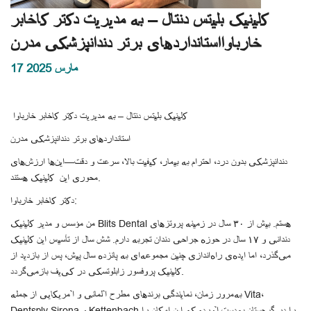
کلینیک بلیتس دنتال – به مدیریت دکتر کاخابر
خارباوااستانداردهای برتر دندانپزشکی مدرن
17 مارس 2025
کلینیک بلیتس دنتال – به مدیریت دکتر کاخابر خارباوا
استانداردهای برتر دندانپزشکی مدرن
دندانپزشکی بدون درد، احترام به بیمار، کیفیت بالا، سرعت و دقت—این‌ها ارزش‌های
محوری این کلینیک هستند.
دکتر کاخابر خارباوا:
من مؤسس و مدیر کلینیک Blits Dental هستم. بیش از ۳۰ سال در زمینه پروتزهای
دندانی و ۱۷ سال در حوزه جراحی دندان تجربه دارم. شش سال از تأسیس این کلینیک
می‌گذرد، اما ایده‌ی راه‌اندازی چنین مجموعه‌ای به پانزده سال پیش، پس از بازدید از
کلینیک پروفسور زابلوتسکی در کی‌یف بازمی‌گردد.
به‌مرور زمان، نمایندگی برندهای مطرح آلمانی و آمریکایی از جمله Vita،
Dentsply Sirona و Kettenbach را در گرجستان به‌دست آوردم که این امکان را