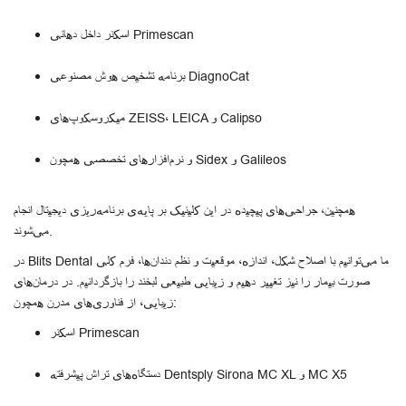
اسکنر داخل‌ دهانی Primescan
برنامه تشخیص هوش مصنوعی DiagnoCat
میکروسکوپ‌های ZEISS، LEICA و Calipso
و نرم‌افزارهای تخصصی همچون Sidex و Galileos
همچنین، جراحی‌های پیچیده در این کلینیک بر پایه‌ی برنامه‌ریزی دیجیتال انجام
می‌شوند.
در Blits Dental ما می‌توانیم با اصلاح شکل، اندازه، موقعیت و نظم دندان‌ها، فرم کلی
صورت بیمار را نیز تغییر دهیم و زیبایی طبیعی لبخند را بازگردانیم. در درمان‌های
زیبایی، از فناوری‌های مدرن همچون:
اسکنر Primescan
دستگاه‌های تراش پیشرفته Dentsply Sirona MC XL و MC X5