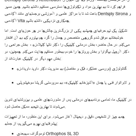
فراهم کرد تا به بهترین مواد و تکنولوژی‌ها دسترسی مستقیم داشته باشیم. همین مسیر
باعث شد تا با مراکز علمی و آموزشی برجسته‌ای مانند آکادمی Dentsply Sirona و
آکادمی Vita همکاری نزدیکی داشته باشیم.
تشکیل یک تیم حرفه‌ای همیشه یکی از بزرگ‌ترین چالش‌ها در هر حوزه‌ای است. اما
خوشبختانه موفق شدم گروهی متخصص و همدل را گرد هم بیاورم که به آن افتخار
می‌کنم. در حال حاضر، بخش درمانی کلینیک را دکتر ناتیا کتیلادزه ، بخش جراحی را
دکتر آرچیل بیگواوا و بخش پروتزها را خودم به‌طور مستقیم هدایت می‌کنم. همچنین، دو
بخش مهم دیگر در کلینیک عبارت‌اند از:
گناتولوژی (بررسی عملکرد فک و مفاصل) به مدیریت دکتر داوید داویدادزه
و لابراتوار فنی یا همان «آشپزخانه کلینیک»، به سرپرستی گریشا سوخیشویلی
در کلینیک ما، تمامی برنامه‌های درمانی پس از مشورت‌های علمی و بین‌رشته‌ای تدوین
می‌شوند تا بهترین نتیجه ممکن حاصل شود.
همه چیز از تشخیص دقیق و دیجیتال آغاز می‌شود. برای این منظور، ما از تجهیزات
پیشرفته‌ای بهره می‌گیریم، از جمله:
توموگراف سه‌بعدی Orthophos SL 3D