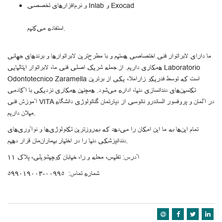
و نرم‌افزارهای تخصصی Inlab و Exocad
استفاده می‌کنیم.
ما دارای لابراتوار فنی اختصاصی هستیم و با مطرح‌ترین لابراتوارها و برندهای جهانی
همکاری داریم. از جمله شریک اصلی فنی ما، لابراتوار ایتالیایی Laboratorio
Odontotecnico Zaramella است که توسط فدریکو زاراملا، یکی از برترین
تکنسین‌های دندانسازی دنیا، اداره می‌شود. همچنین همکاری نزدیکی با آکادمی
آموزش فنی VITA در آلمان و پروفسور الساندرو نانوسی از دپارتمان گناتولوژی دانشگاه
میلان داریم.
تمام این‌ها به ما این امکان را می‌دهد که به‌روزترین تکنولوژی‌ها و نوآوری‌های
دندانپزشکی دنیا را در اختیار بیماران‌مان قرار دهیم.
آدرس: تفلیس، محله وِرا، خیابان کوچیشویلی، پلاک ۱۱
شماره تماس: ۰۰۹۹۵-۵۹۹۰۱۹۰۰۳