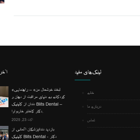
لینک‌های مفید
آخری
«لبخند خوشحال من» – راهنمایی
خانه
کودکانه به دنیای مراقبت از دهان و
دندان از کلینیک Blits Dental –
درباره ما
دکتر کاخابر خاربواوا.
اکت 23, 2025
تماس
بازدید دندانپزشکان آلمانی از
کلینیک Blits Dental - دکتر