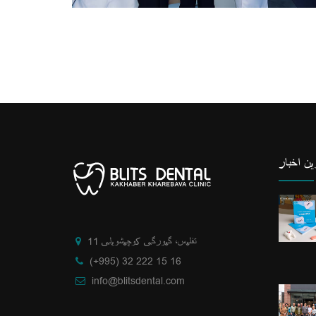
ن اخبار
تفلیس، گیورگی کوچیشویلی 11
(+995) 32 222 15 16
info@blitsdental.com