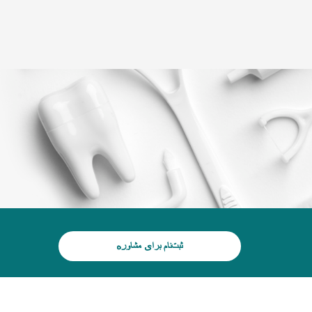
(+995) 32 222 15 16
وبلاگ
گالری لبخند
پزشکان
تور سه بعدی
خدمات
د
ثبت‌نام برای مشاوره