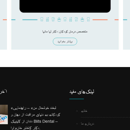
متخصص درمان کودکان: دکتر لیا مانیا
بیشتر بخوانید
لینک‌های مفید
آخری
«لبخند خوشحال من» – راهنمایی
خانه
کودکانه به دنیای مراقبت از دهان و
دندان از کلینیک Blits Dental –
درباره ما
دکتر کاخابر خاربواوا.