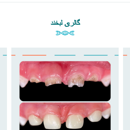
گالری لبخند