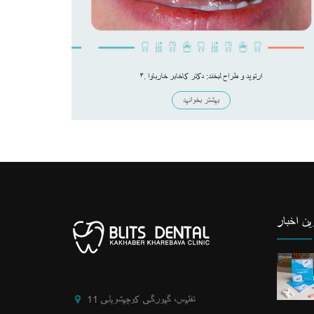
۴.⁠ ⁠ارتوپد و طراح لبخند: دکتر کاخابر خارباوا
بیشتر بخوانید
ن اخبار
تفلیس، گیورگی کوچیشویلی 11