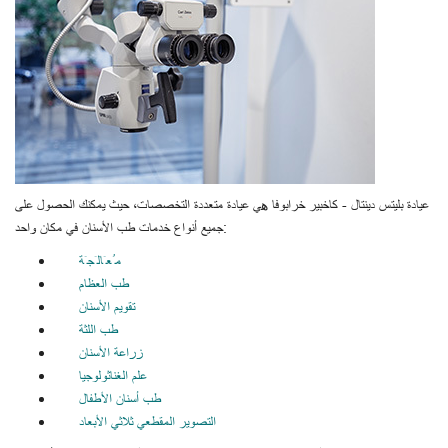
عيادة بليتس دينتال - كاخبير خرابوفا هي عيادة متعددة التخصصات، حيث يمكنك الحصول على
جميع أنواع خدمات طب الأسنان في مكان واحد:
مُعَالَجَة
طب العظام
تقويم الأسنان
طب اللثة
زراعة الأسنان
علم الغناثولوجيا
طب أسنان الأطفال
التصوير المقطعي ثلاثي الأبعاد