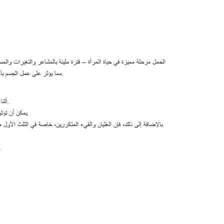
الحمل مرحلة مميزة في حياة المرأة – فترة مليئة بالمشاعر والتغيرات والمس
مما يؤثر على عمل الجسم بأكمله، بما في ذلك صحة الفم. لذلك، فإن العناية بالأسنان واللثة مهمة بشكل خاص أثناء الحمل.
أثناء الحمل، ترتفع مستويات الهرمونات – وخاصة الإستروجين والبروجسترون – بشكل ملحوظ.
يمكن أن تؤثر هذه الهرمونات على أنسجة اللثة، مسببة التورم والاحمرار والنزيف والانزعاج أثناء الأكل.
بالإضافة إلى ذلك، فإن الغثيان والقيء المتكررين، خاصة في الثلث الأول 
لذلك، فإن الحفاظ على نظافة الفم الخاصة واس