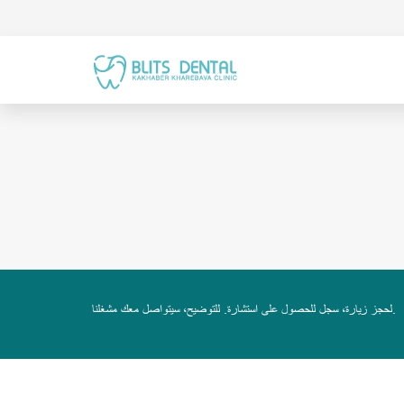
لحجز زيارة، سجل للحصول على استشارة. للتوضيح، سيتواصل معك مشغلنا.