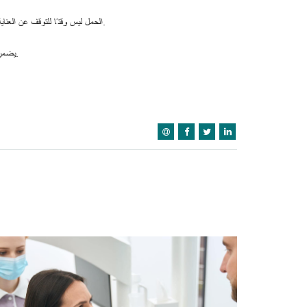
الحمل ليس وقتًا للتوقف عن العناية بالأسنان – بل على العكس، إنه فترة ترتبط فيها صحة الفم مباشرة بصحة الأم والطفل معًا.
يضمن أطباؤنا ذوو الخبرة، وتقنياتنا الحديثة، وأساليب العلاج الآمنة أفضل النتائج وأكثرها موثوقية.