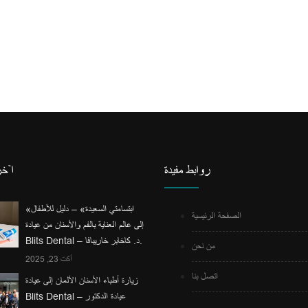
روابط مفيدة
آخر
«ابتسامتي السعيدة» – دليل للأطفال
الصفحة الرئيسية
إلى عالم العناية بالفم والأسنان من عيادة
Blits Dental – د. كاخابر خاريبافا.
من نحن
أكت 23, 2025
اتصل بنا
زيارة أطباء الأسنان الألمان إلى عيادة
Blits Dental – عيادة الدكتور