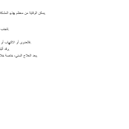
يمكن الوقاية من معظم هذه المشكلات إذا كانت المرأة الحامل تتابع بانتظام صحة فمها وتزور طبيب الأسنان في الوقت المناسب.
تتجنب العديد من النساء زيارة طبيب الأسنان أثناء الحمل خوفًا من أن يؤثر العلاج سلبًا على الجنين.
فالعدوى أو الالتهاب أو الألم غير المعالج في الفم قد يسمح للبكتيريا بالانتشار، مما يؤثر على صحة الأم والجنين معًا.
وقد أثبتت الدراسات أن أمراض اللثة قد تزيد من خطر الولادة المبكرة وولادة أطفال بوزن منخفض.
يعد العلاج السني، خاصة خلال الثلث الثاني من الحمل، آمنًا تمامًا إذا تم بشكل مهني باستخدام مواد وتخدير آمنين للحمل.