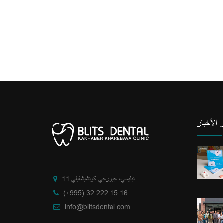
 الأخبار
تبليسي، جيورجي كوتشيشفيلي 11
(+995) 32 222 15 16
info@blitsdental.com