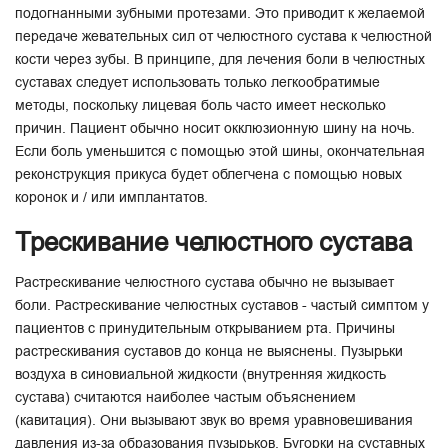
подогнанными зубными протезами. Это приводит к желаемой
передаче жевательных сил от челюстного сустава к челюстной
кости через зубы. В принципе, для лечения боли в челюстных
суставах следует использовать только легкообратимые
методы, поскольку лицевая боль часто имеет несколько
причин. Пациент обычно носит окклюзионную шину на ночь.
Если боль уменьшится с помощью этой шины, окончательная
реконструкция прикуса будет облегчена с помощью новых
коронок и / или имплантатов.
Трескивание челюстного сустава
Растрескивание челюстного сустава обычно не вызывает
боли. Растрескивание челюстных суставов - частый симптом у
пациентов с принудительным открыванием рта. Причины
растрескивания суставов до конца не выяснены. Пузырьки
воздуха в синовиальной жидкости (внутренняя жидкость
сустава) считаются наиболее частым объяснением
(кавитация). Они вызывают звук во время уравновешивания
давления из-за образования пузырьков. Бугорки на суставных