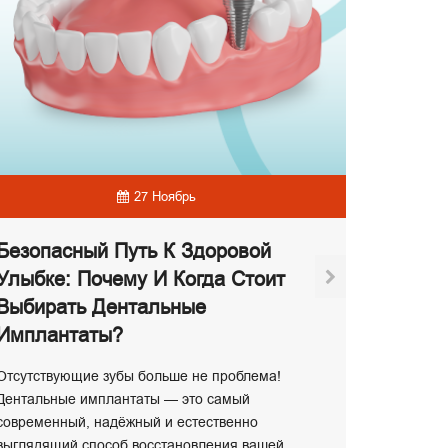
27 Ноябрь
Безопасный Путь К Здоровой
Улыбке: Почему И Когда Стоит
Выбирать Дентальные
Береме
Имплантаты?
Рта
Отсутствующие зубы больше не проблема!
Во время
Дентальные имплантаты — это самый
могут выз
современный, надёжный и естественно
поврежде
выглядящий способ восстановления вашей