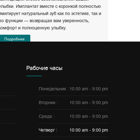
возникнов
улыбки. Имплантат вместе с коронкой полностью
стоматоло
имитирует натуральный зуб как по эстетике, так и
важен.
по функции — возвращая вам уверенность,
Подроб
комфорт и полноценную улыбку.
Подробнее
Рабочие часы
Понедельник :
10:00 am - 9:00 pm
Вторник :
10:00 am - 9:00 pm
Среда :
10:00 am - 9:00 pm
Четверг :
10:00 am - 9:00 pm