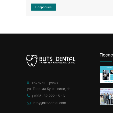
Подробнее
После
Тбилиси, Грузия,
ул. Георгия Кучишвили, 11
(+995) 32 222 15 16
info@blitsdental.com