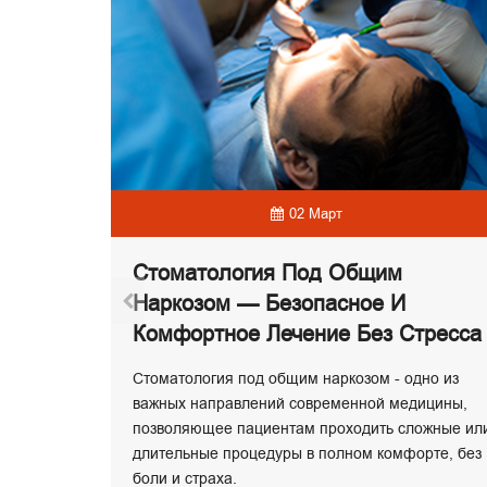
02 Март
Стоматология Под Общим
емя Для
Наркозом — Безопасное И
и Рта?
Комфортное Лечение Без Стресса
 лечение,
ого. В
Стоматология под общим наркозом - одно из
томатологу
важных направлений современной медицины,
ие вовремя
позволяющее пациентам проходить сложные ил
длительные процедуры в полном комфорте, без
боли и страха.