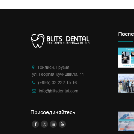
После
Тбилиси, Грузия,
ул. Георгия Кучишвили, 11
(+995) 32 222 15 16
info@blitsdental.com
Присоединяйтесь