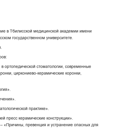
ние в Тбилисской медицинской академии имени
есском государственном университете.
я.
ров:
 в ортопедической стоматологии, современные
оронки, циркониево-керамические коронки,
огия».
лечения».
матологической практике».
лей пресс керамические конструкции».
 – «Причины, превенция и устранение опасных для