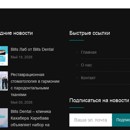
дние новости
Быстрые ссылки
Blits Лаб от Blits Dental
Главная
Май 15, 2026
О нас
Реставрационная
Контакт
стоматология в гармонии
с пародонтальными
тканями
Подписаться на новости
Май 05, 2026
Blits Dental – клиника
Кахабера Харебава
Подпис
объявляет набор на