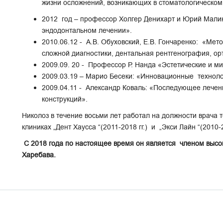
жизни осложнений, возникающих в стоматологическо
2012 год – профессор Холгер Денихарт и Юрий Мали
эндодонтальном лечении».
2010.06.12 - А.В. Обуховский, Е.В. Гончаренко: «Мет
сложной диагностики, дентальная рентгенография, 
2009.09. 20 - Профессор Р. Нанда «Эстетические и 
2009.03.19 – Марио Бесеки: «Инновационные техноло
2009.04.11 - Александр Коваль: «Последующее лече
конструкций».
Николоз в течение восьми лет работал на должности врача т
клиниках „Дент Хаусса “(2011-2018 гг.) и „Экси Лайн “(2010-2
С 2018 года по настоящее время он является членом выс
Харебава.