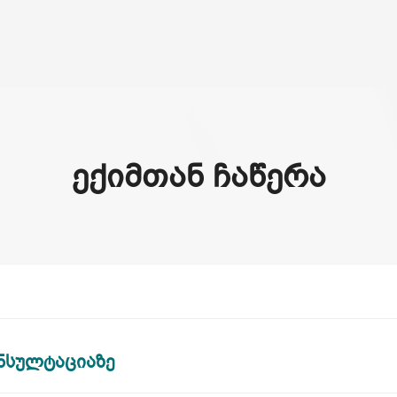
3D
ჩვენ შესახებ
სერვისები
ᲔᲥᲘᲛᲗᲐᲜ ᲩᲐᲬᲔᲠᲐ
ნსულტაციაზე