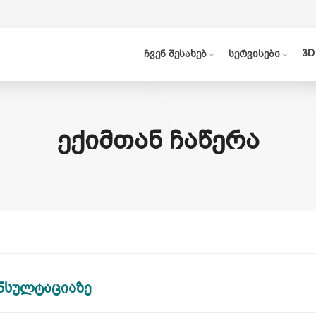
3D
ჩვენ შესახებ
სერვისები
ᲔᲥᲘᲛᲗᲐᲜ ᲩᲐᲬᲔᲠᲐ
ნსულტაციაზე