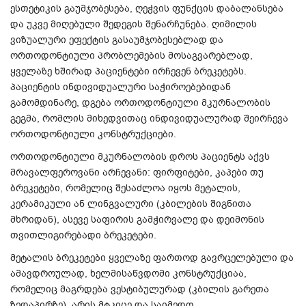
ესთეტიკის
გაუმჯობესება
,
ღეჭვის
ფუნქცის
დაბალანსება
და
უკვე
მიღებული
შედეგის
შენარჩუნება
.
ღიმილის
ვიზუალური
ეფექტის
გასაუმჯობესებლად
და
ორთოდონტიული
პრობლემების
მოსაგვარებლად
,
ყველაზე
ხშირად
პაციენტები
ირჩევენ
ბრეკეტებს
.
პაციენტის
ინდივიდუალური
საჭიროებებიდან
გამომდინარე
,
დგება
ორთოდონტიული
მკურნალობის
გეგმა
,
რომლის
მიხედვითაც
ინდივიდუალურად
შეირჩევა
ორთოდონტიული
კონსტრუქციები
.
ორთოდონტიული
მკურნალობის
დროს
პაციენტს
აქვს
მრავალფეროვანი
არჩევანი
:
ფირფიტები
,
კაპები
თუ
ბრეკეტები
,
რომელიც
შესაძლოა
იყოს
მეტალის
,
კერამიკული
ან
ლინგვალური
(
კბილების
შიგნითა
მხრიდან
),
ასევე
საფირის გამჭირვალე
და
დეიმონის
თვითლიგირებადი
ბრეკეტები
.
მეტალის
ბრეკეტები
ყველაზე
ფართოდ
გავრცელებული
და
ამავდროულად
,
ხელმისაწვდომი
კონსტრუქციაა
,
რომელიც
მაგრდება
ვესტიბულურად
(
კბილის
გარეთა
ზედაპირზე
),
არის
მტკიცე
და
საიმედო
.