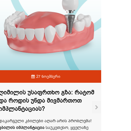
27 ნოემბერი
Ღიმილის Უსაფრთხო Გზა: Რატომ
Და Როდის Უნდა Მივმართოთ
Იმპლანტაციას?
Ფეხმძ
Ჯანმრ
დაკარგული კბილები აღარ არის პრობლემა!
კბილის იმპლანტაცია
საუკეთესო, ყველაზე
ფეხმძიმ